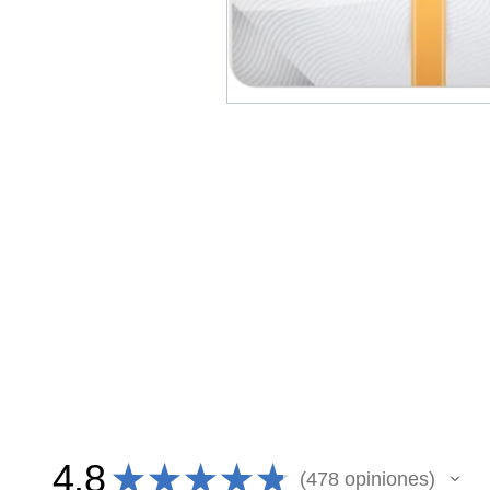
4.8
★
★
★
★
★
478
opiniones
478