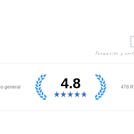
Cursos
Formación y cert
4.8
io general
478
Re
★
★
★
★
★