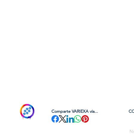
Comparte VARIEXA vía...
C
No