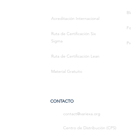
Bl
Acreditación Internacional
Fo
Ruta de Certificación Six
Sigma
Pr
Ruta de Certificación Lean
Material Gratuito
CONTACTO
contact@variexa.org
Centro de Distribución (CPS)