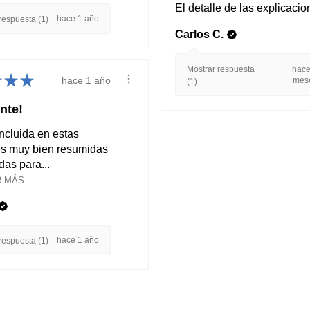
El detalle de las explicaci
hace 1 año
respuesta (1)
Carlos C.
Mostrar respuesta
hace
★
★
★
hace 1 año
mes
(1)
nte!
incluida en estas
s muy bien resumidas
das para...
 MÁS
hace 1 año
respuesta (1)