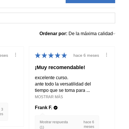
Ordenar por:
★
★
★
★
★
eses
hace 6 meses
¡Muy recomendable!
excelente curso.
ante todo la versatilidad del
tiempo que se toma para ...
MOSTRAR MÁS
Frank F.
 3
es
Mostrar respuesta
hace 6
meses
(1)