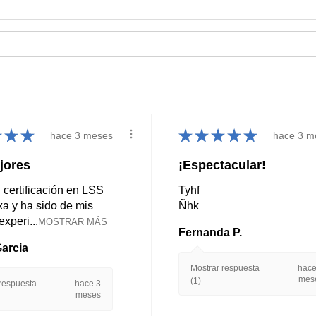
★
★
★
★
★
★
★
★
hace 3 meses
hace 3 m
jores
¡Espectacular!
 certificación en LSS
Tyhf
xa y ha sido de mis
Ñhk
xperi...
MOSTRAR MÁS
Fernanda P.
Garcia
Mostrar respuesta
hace
mes
(1)
 respuesta
hace 3
meses