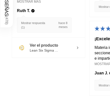
RESEÑAS
MOSTRAR MÁS
Mostrar 
Ruth T.
(
478
Mostrar respuesta
hace 8
)
meses
★
★
(1)
¡Excele
Ver el producto
Materia 
Lean Six Sigma ...
seccione
e imparti
MOSTRAR
Juan J.
Mostrar 