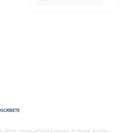
USCRÍBETE
s últimas noticias, artículos y recursos de Variexa, enviados