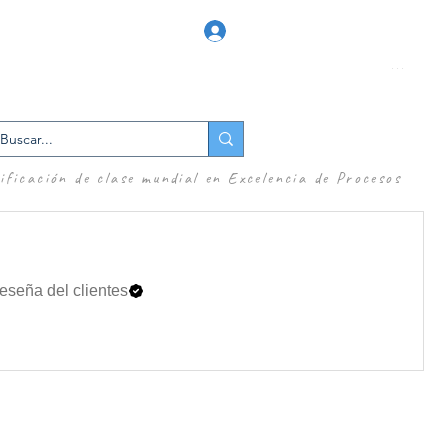
Iniciar Sesión
...
Precios/Certificaciones
Ingreso
AI*
Comunidad
+▽
Contacto
ificación de clase mundial en Excelencia de Procesos
seña del clientes