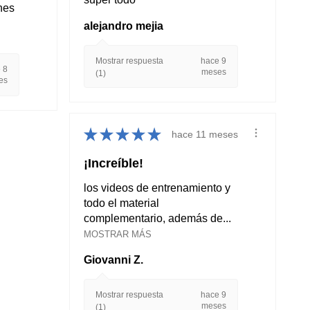
ones
alejandro mejia
Mostrar respuesta
hace 9
 8
meses
(1)
es
★
★
★
★
★
hace 11 meses
¡Increíble!
los videos de entrenamiento y
todo el material
complementario, además de...
MOSTRAR MÁS
Giovanni Z.
Mostrar respuesta
hace 9
meses
(1)