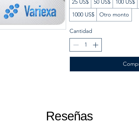
25 US$
50 US$
100 US$
1000 US$
Otro monto
Cantidad
Compr
Reseñas