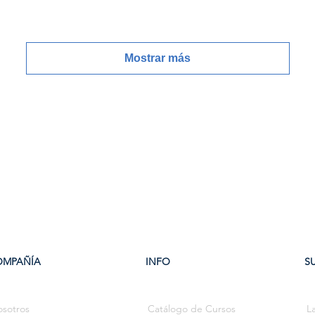
Mostrar más
OMPAÑÍA
INFO
S
sotros
Catálogo de Cursos
La