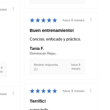
eses
★
★
★
★
★
hace 8 meses
Buen entrenamiento!
Conciso, enfocado y práctico.
Tania F.
Dominican Republic, Santiago
Mostrar respuesta
hace 8
 6
meses
(1)
es
★
★
★
★
★
hace 9 meses
eses
Terrific!
super todo