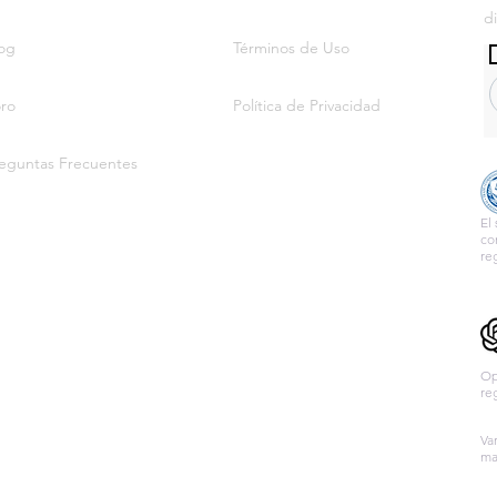
d
og
Términos de Uso
ro
Política de Privacidad
eguntas Frecuentes
El
co
re
Op
re
Va
ma