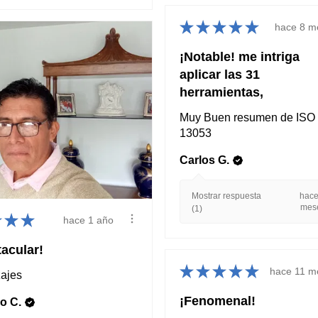
★
★
★
★
★
hace 8 m
¡Notable! me intriga
aplicar las 31
herramientas,
Muy Buen resumen de ISO
13053
Carlos G.
Mostrar respuesta
hace
mes
(1)
★
★
★
hace 1 año
acular!
★
★
★
★
★
hace 11 m
ajes
¡Fenomenal!
o C.