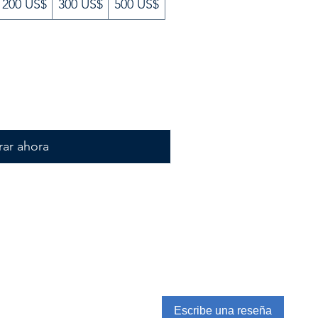
200 US$
300 US$
500 US$
ar ahora
Escribe una reseña