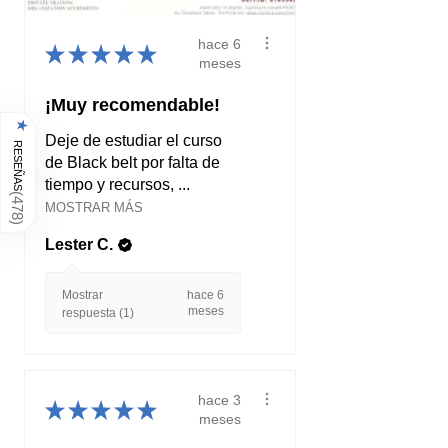
hace 6
★
★
★
★
★
meses
¡Muy recomendable!
★
Deje de estudiar el curso
RESEÑAS
de Black belt por falta de
tiempo y recursos, ...
(
478
MOSTRAR MÁS
)
Lester C.
Mostrar
hace 6
meses
respuesta (1)
hace 3
★
★
★
★
★
meses