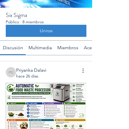
Six Sigma
Público
·
8 miembros
Unirse
Discusión
Multimedia
Miembros
Acerca de
Priyanka Dalavi
Priyanka Dalavi
hace 26 días