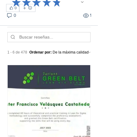
★
★
★
★
★
478
478
0
0
1
1 - 6 de 478
Ordenar por: