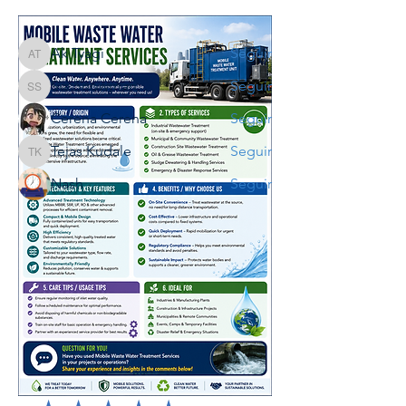
Miembros
Ak Tyagi
Seguir
Ak Tyagi
Sia Snowman
Seguir
Sia Snowman
Cerena Cerena
Seguir
Tejas Kudale
Seguir
Tejas Kudale
Nash
Seguir
Ver todos los miembros (8)
Reseñas