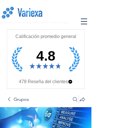
...
Instituto Internacional de Excelencia Lean Six Sigma
Calificación promedio general
4.8
★
★
★
★
★
478
Reseña del clientes
Grupos