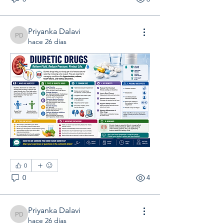
Priyanka Dalavi
Priyanka Dalavi
hace 26 días
0
Acerca de
0
4
¡Te damos la bienvenida al grupo!
Puedes conectarte con otro
...
Leer más
Priyanka Dalavi
Priyanka Dalavi
hace 26 días