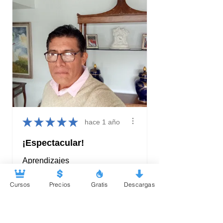
★
★
★
★
★
hace 1 año
¡Espectacular!
Aprendizajes
Guillermo C.
Cursos
Precios
Gratis
Descargas
Mostrar respuesta
hace 1
año
(1)