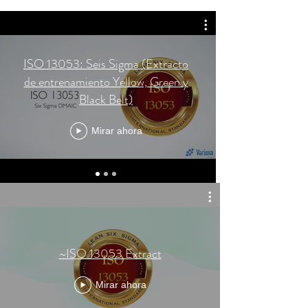
ISO 13053: Seis Sigma (Extracto
de entrenamiento Yellow, Green y
Black Belt)
Mirar ahora
~ISO 13053 Extract
Mirar ahora