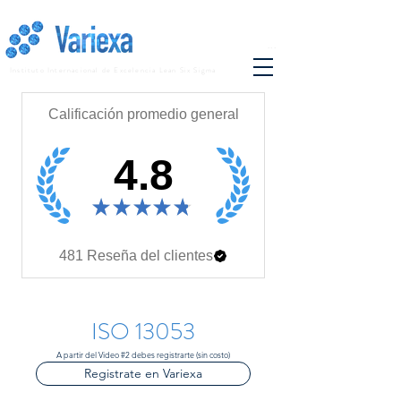
...
Instituto Internacional de Excelencia Lean Six Sigma
Calificación promedio general
4.8
★
★
★
★
★
481
Reseña del clientes
ISO 13053
A partir del Video #2 debes registrarte (sin costo)
Registrate en Variexa