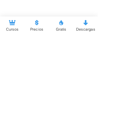
.
Cursos
Precios
Gratis
Descargas
Comparte VARIEXA vía...
Acreditación Internacional
Ruta de Certificación Six Sigma
Ruta de Certificación Lean
Material Gratuito
COMPAÑÍA
Nosotros
Blog
Foro
Preguntas Frecuentes