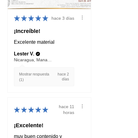
★
★
★
★
★
hace 3 días
¡Increíble!
Excelente material
Lester V.
Nicaragua, Managua
Mostrar respuesta
hace 2
días
(1)
hace 11
★
★
★
★
★
horas
¡Excelente!
muy buen contenido y