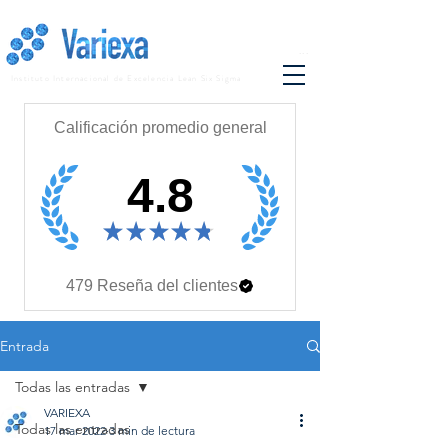
...
Instituto Internacional de Excelencia Lean Six Sigma
Calificación promedio general
4.8
★
★
★
★
★
479
Reseña del clientes
Entrada
Todas las entradas
VARIEXA
Todas las entradas
17 mar 2022
3 min de lectura