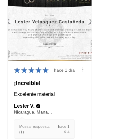
★
★
★
★
★
hace 1 día
¡Increíble!
Excelente material
Lester V.
Nicaragua, Managua
Mostrar respuesta
hace 1
día
(1)