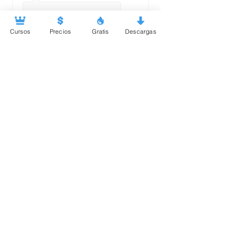
Mostrar
hace 3
meses
respuesta (1)
Cursos
Precios
Gratis
Descargas
hace 3
★
★
★
★
★
meses
¡Espectacular!
Tyhf
Ñhk
Fernanda P.
Mostrar
hace 3
meses
respuesta (1)
hace 6