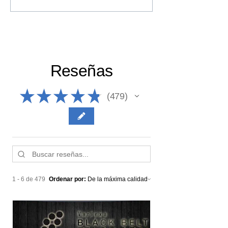
en estadística para aplicar
Proyecto Lean Six
Lean Six Sigma
Correcto: Usa el 
AHP
Reseñas
★
★
★
★
★
479
479
1 - 6 de 479
Ordenar por: