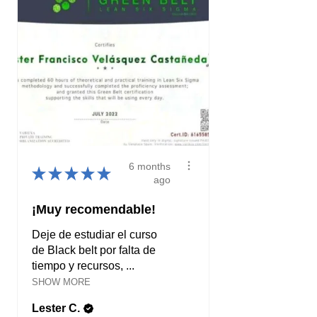
6 months
★
★
★
★
★
ago
¡Muy recomendable!
Deje de estudiar el curso
de Black belt por falta de
tiempo y recursos, ...
SHOW MORE
Lester C.