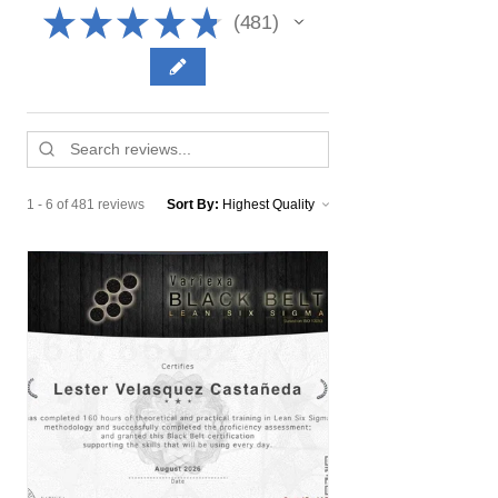
★
★
★
★
★
481
481
1 - 6 of 481 reviews
Sort By: