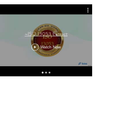
ISO 13053: Seis Sigma (Extracto
de entrenamiento Yellow, Green y
~ISO 13053 Extract
Black Belt)
Watch Now
Watch Now