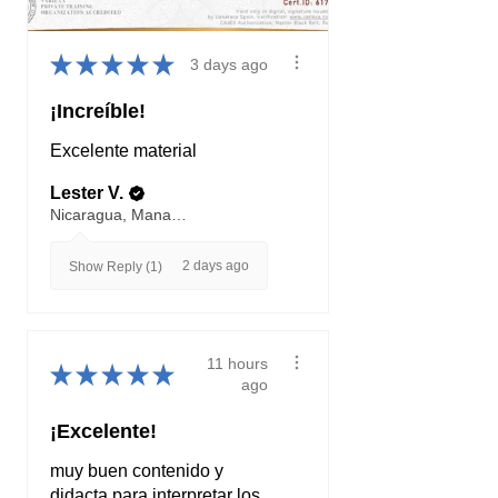
★
★
★
★
★
3 days ago
¡Increíble!
Excelente material
Lester V.
Nicaragua, Managua
2 days ago
Show Reply (1)
11 hours
★
★
★
★
★
ago
¡Excelente!
muy buen contenido y
didacta para interpretar los