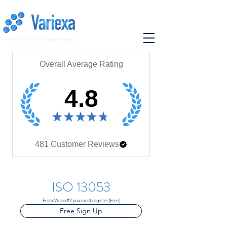
...
International Lean Six Sigma Academy
Overall Average Rating
4.8
★
★
★
★
★
481
Customer Reviews
ISO 13053
From Video #2 you must register (Free)
Free Sign Up