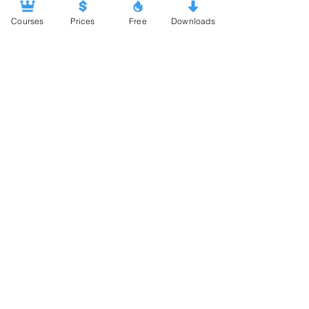
Courses
Prices
Free
Downloads
Share VARIEXA over...
International Accreditation
Lean Six Sigma Certification Roadmap
Lean Certification Roadmap
Free Resources
COMPANY
About us
Blog
Forum
Frequently Asked Questions
INFO